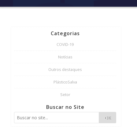
Categorias
COVID-19
Notícias
Outros destaques
PlásticoSalva
Setor
Buscar no Site
OK