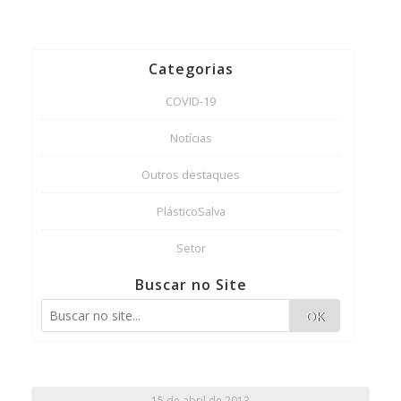
Categorias
COVID-19
Notícias
Outros destaques
PlásticoSalva
Setor
Buscar no Site
OK
15 de abril de 2013