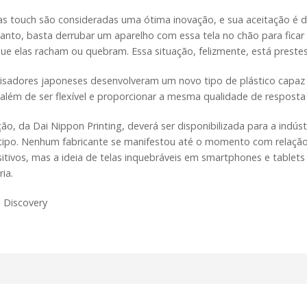
las touch são consideradas uma ótima inovação, e sua aceitação é
tanto, basta derrubar um aparelho com essa tela no chão para fic
ue elas racham ou quebram. Essa situação, felizmente, está preste
isadores japoneses desenvolveram um novo tipo de plástico capaz 
 além de ser flexível e proporcionar a mesma qualidade de resposta
ção, da Dai Nippon Printing, deverá ser disponibilizada para a indú
tipo. Nenhum fabricante se manifestou até o momento com relação à
itivos, mas a ideia de telas inquebráveis em smartphones e tablet
ria.
: Discovery