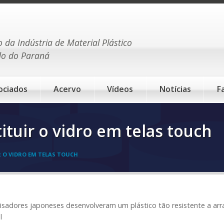
o da Indústria de Material Plástico
do do Paraná
ociados
Acervo
Vídeos
Notícias
F
ituir o vidro em telas touch
 O VIDRO EM TELAS TOUCH
isadores japoneses desenvolveram um plástico tão resistente a arra
l