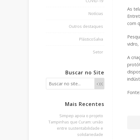
COVID-19
As te
Notícias
Entre
com q
Outros destaques
Pesqu
PlásticoSalva
vidro,
Setor
A cria
protó
dispos
Buscar no Site
indúst
OK
Fonte
Mais Recentes
Simpep apoia o projeto
Tampinhas que Curam: união
entre sustentabilidade e
solidariedade