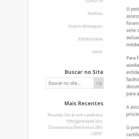
COVID-19
O pet
Notícias
assess
foram 
Outros destaques
série
autua
PlásticoSalva
média
Setor
Para f
auxil
Buscar no Site
entid
facili
OK
docum
para 
Mais Recentes
A ass
proce
Reunião Geral com a palestra
“Obrigariedade dos
O pre
Documentos Eletrônicos (IBS
/ CBS)”
certif