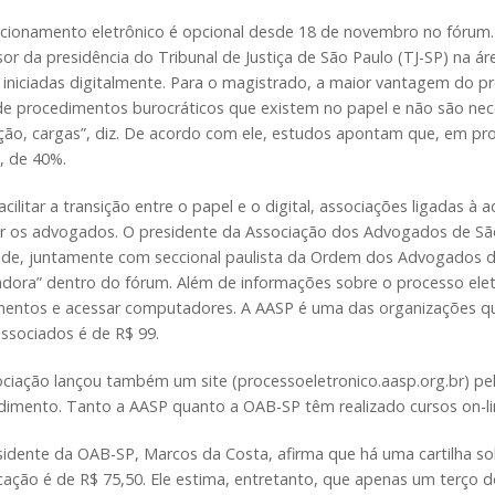
icionamento eletrônico é opcional desde 18 de novembro no fórum.
or da presidência do Tribunal de Justiça de São Paulo (TJ-SP) na á
iniciadas digitalmente. Para o magistrado, a maior vantagem do pro
 de procedimentos burocráticos que existem no papel e não são nec
ção, cargas”, diz. De acordo com ele, estudos apontam que, em pro
, de 40%.
acilitar a transição entre o papel e o digital, associações ligadas à
iar os advogados. O presidente da Associação dos Advogados de São
ade, juntamente com seccional paulista da Ordem dos Advogados do 
tadora” dentro do fórum. Além de informações sobre o processo ele
entos e acessar computadores. A AASP é uma das organizações que 
associados é de R$ 99.
ociação lançou também um site (processoeletronico.aasp.org.br) pel
dimento. Tanto a AASP quanto a OAB-SP têm realizado cursos on-lin
sidente da OAB-SP, Marcos da Costa, afirma que há uma cartilha so
icação é de R$ 75,50. Ele estima, entretanto, que apenas um terço 