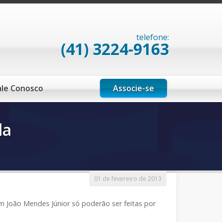
telefone:
(41) 3224-9163
Associe-se
ale Conosco
da
01 de fevereiro de 2013
um João Mendes Júnior só poderão ser feitas por