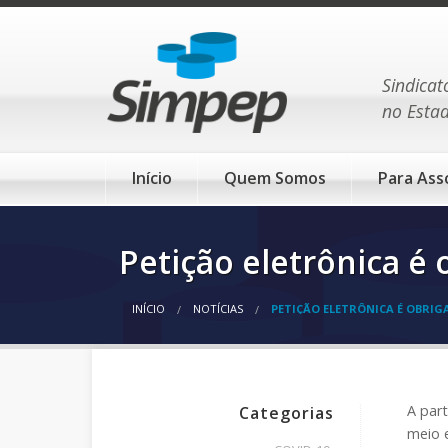
Sindicat
no Esta
Início
Quem Somos
Para Ass
Petição eletrônica é 
INÍCIO
NOTÍCIAS
PETIÇÃO ELETRÔNICA É OBRIG
A part
Categorias
meio e