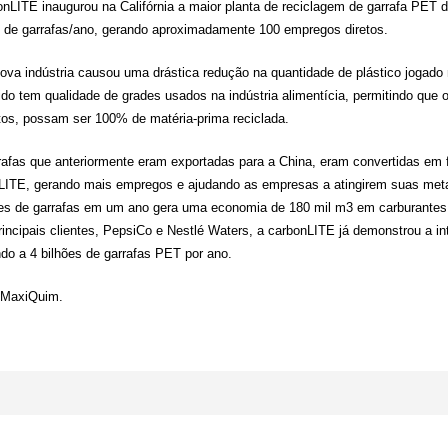
onLITE inaugurou na Califórnia a maior planta de reciclagem de garrafa PET
s de garrafas/ano, gerando aproximadamente 100 empregos diretos.
ova indústria causou uma drástica redução na quantidade de plástico jogado n
ido tem qualidade de grades usados na indústria alimentícia, permitindo que 
tos, possam ser 100% de matéria-prima reciclada.
rafas que anteriormente eram exportadas para a China, eram convertidas em fi
LITE, gerando mais empregos e ajudando as empresas a atingirem suas metas
ões de garrafas em um ano gera uma economia de 180 mil m3 em carburantes 
rincipais clientes, PepsiCo e Nestlé Waters, a carbonLITE já demonstrou a i
do a 4 bilhões de garrafas PET por ano.
 MaxiQuim.