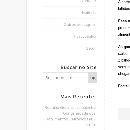
COVID-19
A carb
bilhõe
Notícias
Essa n
Outros destaques
produz
alimen
PlásticoSalva
As gar
Setor
carbon
2 bilh
Buscar no Site
seus p
chegan
OK
Fonte:
Mais Recentes
Reunião Geral com a palestra
“Obrigariedade dos
Documentos Eletrônicos (IBS
/ CBS)”