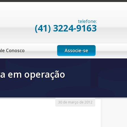
telefone:
(41) 3224-9163
Associe-se
ale Conosco
ra em operação
30 de março de 2012