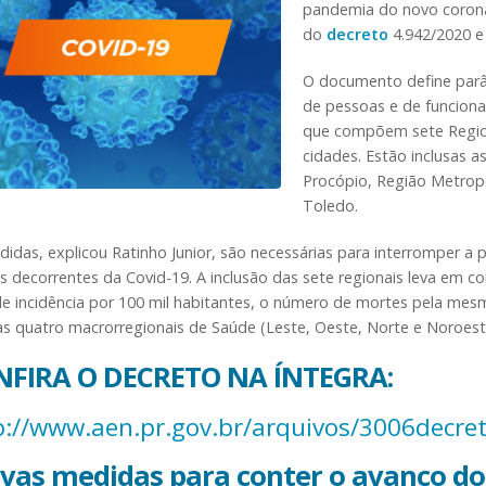
pandemia do novo corona
do
decreto
4.942/2020 e 
O documento define parâm
de pessoas e de funcion
que compõem sete Regio
cidades. Estão inclusas as
Procópio, Região Metropo
Toledo.
idas, explicou Ratinho Junior, são necessárias para interromper a 
 decorrentes da Covid-19. A inclusão das sete regionais leva em c
de incidência por 100 mil habitantes, o número de mortes pela mesm
as quatro macrorregionais de Saúde (Leste, Oeste, Norte e Noroest
NFIRA O DECRETO NA ÍNTEGRA:
p://www.aen.pr.gov.br/arquivos/3006decre
as medidas para conter o avanço do