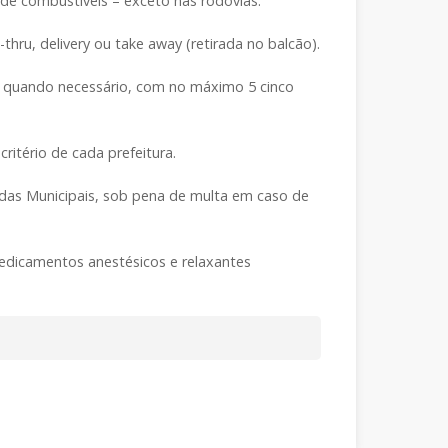
de combustíveis – exceto nas rodovias.
hru, delivery ou take away (retirada no balcão).
e, quando necessário, com no máximo 5 cinco
critério de cada prefeitura.
uardas Municipais, sob pena de multa em caso de
edicamentos anestésicos e relaxantes