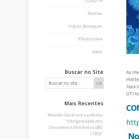
COVID-19
Notícias
Outros destaques
PlásticoSalva
Setor
Buscar no Site
As med
mortes
OK
taxa 
UTI n
Mais Recentes
CO
Reunião Geral com a palestra
htt
“Obrigariedade dos
Documentos Eletrônicos (IBS
Nov
/ CBS)”