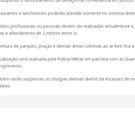
a suspenso o funcionamento de serviços de conveniência em postos 
aurantes e lanchonetes poderão atender somente no sistema drive-t
niões profissionais ou pessoais devem ser realizadas virtualmente 
as e afastamento de 2 metros entre si.
ertura de parques, praças e demais áreas coletivas ao ar livre fica a 
scalização será realizada pela Polícia Militar em parceria com as G
mprimento.
bém serão suspensas as cirurgias eletivas diante da escassez de m
lares.