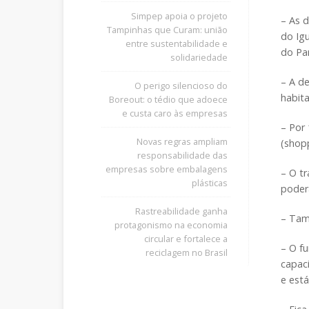
Simpep apoia o projeto
– As d
Tampinhas que Curam: união
do Ig
entre sustentabilidade e
do Pa
solidariedade
– A de
O perigo silencioso do
habita
Boreout: o tédio que adoece
e custa caro às empresas
– Por 
Novas regras ampliam
(shopp
responsabilidade das
empresas sobre embalagens
– O tr
plásticas
poder
Rastreabilidade ganha
– Tamb
protagonismo na economia
circular e fortalece a
– O fu
reciclagem no Brasil
capaci
e est