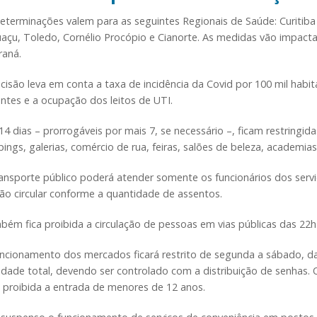
eterminações valem para as seguintes Regionais de Saúde: Curitiba 
uaçu, Toledo, Cornélio Procópio e Cianorte. As medidas vão impact
raná.
cisão leva em conta a taxa de incidência da Covid por 100 mil habi
ntes e a ocupação dos leitos de UTI.
14 dias – prorrogáveis por mais 7, se necessário –, ficam restringi
ings, galerias, comércio de rua, feiras, salões de beleza, academias
ansporte público poderá atender somente os funcionários dos serviç
ão circular conforme a quantidade de assentos.
ém fica proibida a circulação de pessoas em vias públicas das 22h
ncionamento dos mercados ficará restrito de segunda a sábado, das
dade total, devendo ser controlado com a distribuição de senhas. 
á proibida a entrada de menores de 12 anos.