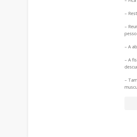
– Fic
– Rest
– Reu
pesso
– A ab
– A fi
descu
– Tam
muscu