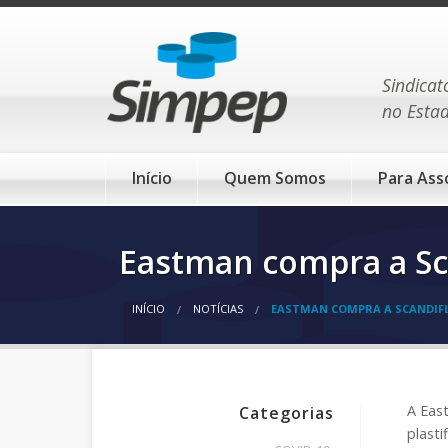
Sindicat
no Esta
Início
Quem Somos
Para Ass
Eastman compra a Sca
INÍCIO
NOTÍCIAS
EASTMAN COMPRA A SCANDIFL
A East
Categorias
plasti