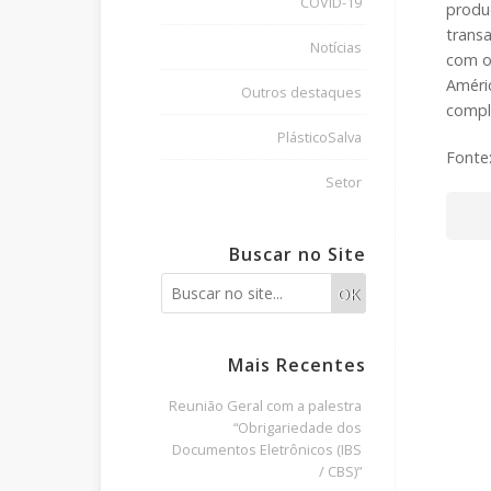
COVID-19
produ
trans
Notícias
com os
Améric
Outros destaques
compl
PlásticoSalva
Fonte
Setor
Buscar no Site
OK
Mais Recentes
Reunião Geral com a palestra
“Obrigariedade dos
Documentos Eletrônicos (IBS
/ CBS)”