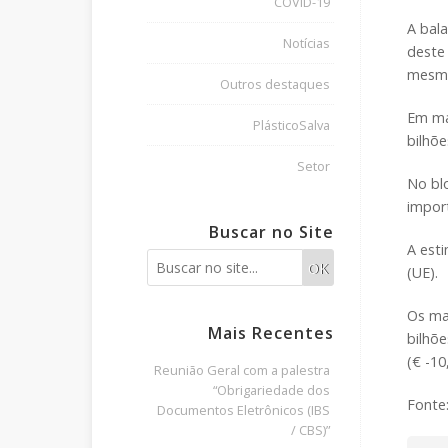
COVID-19
A bal
Notícias
deste 
mesmo
Outros destaques
Em mar
PlásticoSalva
bilhõ
Setor
No bl
impor
Buscar no Site
A esti
OK
(UE).
Os mai
Mais Recentes
bilhõe
(€ -10
Reunião Geral com a palestra
“Obrigariedade dos
Fonte
Documentos Eletrônicos (IBS
/ CBS)”