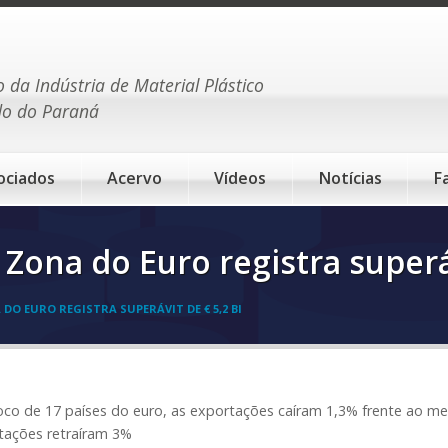
o da Indústria de Material Plástico
do do Paraná
ociados
Acervo
Vídeos
Notícias
F
Zona do Euro registra superáv
O EURO REGISTRA SUPERÁVIT DE € 5,2 BI
oco de 17 países do euro, as exportações caíram 1,3% frente ao 
tações retraíram 3%