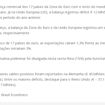
ança comercial dos 17 países da Zona do Euro com o resto do mundo 
ano. Já na União Europeia (UE), a balança registrou déficit € 12 bil
 período do ano anterior.
ço, a balança da Zona do Euro e da União Europeia registrou um su
es, respectivamente
oco de 17 países do euro, as exportações caíram 1,3% frente ao 
tações retraíram 3%.
mativa preliminar foi divulgada nesta sexta-feira (15/6) pela Eurost
ores saldos positivos foram reportados na Alemanha (€ 45 bilhões),
s). Entre os maiores déficits, destaque para o Reino Unido (€ – 37,1
,7 bilhões).
: Brasil Econômico