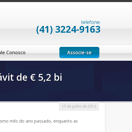
telefone:
(41) 3224-9163
Associe-se
ale Conosco
it de € 5,2 bi
15 de junho de 2012
mesmo mês do ano passado, enquanto as