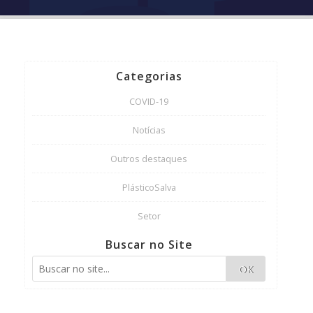
Categorias
COVID-19
Notícias
Outros destaques
PlásticoSalva
Setor
Buscar no Site
OK