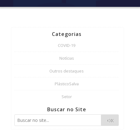
Categorias
COVID-19
Notícias
Outros destaques
PlásticoSalva
Setor
Buscar no Site
OK