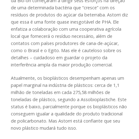
da Bio-on começaram a dirigir seus esforços na direção
de uma determinada bactéria que “cresce” com os
resíduos de produtos do açúcar da beterraba. Astorri diz
que essa é uma fonte quase inesgotável de PHA. Ele
enfatiza a colaboração com uma cooperativa agrícola
local que fornecerá o resíduo necessário, além de
contatos com países produtores de cana-de-açúcar,
como o Brasil e o Egito. Mas ele é cauteloso sobre os
detalhes – cuidadoso em guardar o projeto da
interferência ampla da maior produção comercial.
Atualmente, os bioplásticos desempenham apenas um
papel marginal na indústria de plásticos: cerca de 1,1
milhão de toneladas em cada 275,58 milhões de
toneladas de plástico, segundo a Assobioplastiche. Este
status é baixo, parcialmente porque os bioplásticos não
conseguem igualar a qualidade do produto tradicional
de policarbonato. Mas Astorri está confiante que seu
novo plástico mudará tudo isso.