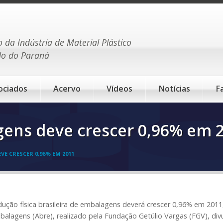
o da Indústria de Material Plástico
do do Paraná
ociados
Acervo
Vídeos
Notícias
F
ens deve crescer 0,96% em 
E CRESCER 0,96% EM 2011
dução física brasileira de embalagens deverá crescer 0,96% em 2011
balagens (Abre), realizado pela Fundação Getúlio Vargas (FGV), d