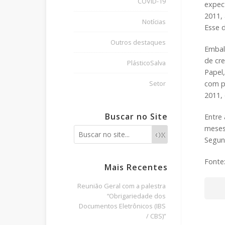
COVID-19
expec
2011,
Notícias
Esse 
Outros destaques
Embal
de cr
PlásticoSalva
Papel
com p
Setor
2011, 
Buscar no Site
Entre
meses
OK
Segun
Fonte
Mais Recentes
Reunião Geral com a palestra
“Obrigariedade dos
Documentos Eletrônicos (IBS
/ CBS)”