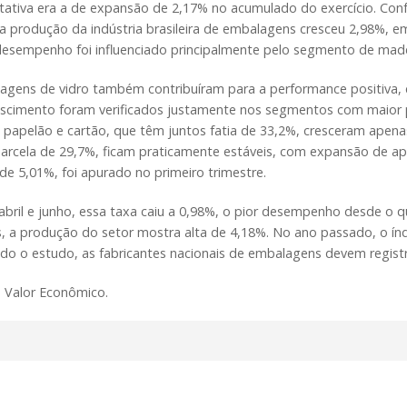
tativa era a de expansão de 2,17% no acumulado do exercício. Con
 a produção da indústria brasileira de embalagens cresceu 2,98%, e
desempenho foi influenciado principalmente pelo segmento de madei
agens de vidro também contribuíram para a performance positiva,
escimento foram verificados justamente nos segmentos com maior
, papelão e cartão, que têm juntos fatia de 33,2%, cresceram apen
arcela de 29,7%, ficam praticamente estáveis, com expansão de a
de 5,01%, foi apurado no primeiro trimestre.
 abril e junho, essa taxa caiu a 0,98%, o pior desempenho desde o 
, a produção do setor mostra alta de 4,18%. No ano passado, o ín
do o estudo, as fabricantes nacionais de embalagens devem registra
: Valor Econômico.