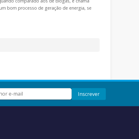
 quando comparado aos de biogás, e chama
num bom processo de geração de energia, se
Inscrever