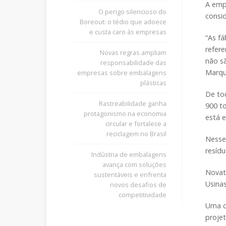
A emp
O perigo silencioso do
consi
Boreout: o tédio que adoece
e custa caro às empresas
“As f
refere
Novas regras ampliam
não sã
responsabilidade das
Marqu
empresas sobre embalagens
plásticas
De to
Rastreabilidade ganha
900 t
protagonismo na economia
está 
circular e fortalece a
reciclagem no Brasil
Nesse
resídu
Indústria de embalagens
avança com soluções
Novata
sustentáveis e enfrenta
Usina
novos desafios de
competitividade
Uma d
proje