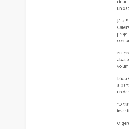
cidade
unida
Já a E
Caieir
projet
combu
Na prá
abast
volum
Lúcia 
a part
unida
“O tr
invest
O gere