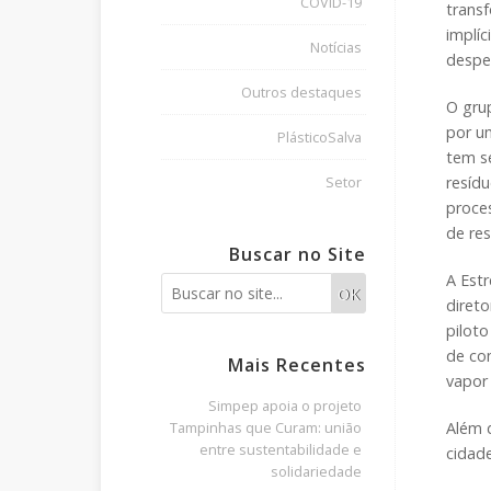
COVID-19
trans
implíc
Notícias
despe
Outros destaques
O gru
por um
PlásticoSalva
tem s
resídu
Setor
proces
de res
Buscar no Site
A Estr
OK
diret
piloto
de co
Mais Recentes
vapor 
Simpep apoia o projeto
Além d
Tampinhas que Curam: união
entre sustentabilidade e
cidade
solidariedade