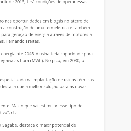
artir de 2015, terá condições de operar essas
 olho nas oportunidades em biogás no aterro de
ocia a construção de uma termelétrica e também
lo para geração de energia através de motores a
s, Fernando Freitas.
 energia até 2045. A usina teria capacidade para
megawatts hora (MWh). No pico, em 2030, o
 especializada na implantação de usinas térmicas
 e destaca que a melhor solução para as novas
nte. Mas o que vai estimular esse tipo de
vo”, diz.
io Sagabe, destaca o maior potencial de