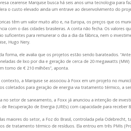
resa cearense Marquise busca há seis anos uma tecnologia para faz
dera o custo elevado ainda um entrave ao desenvolvimento do proj
ábricas têm um valor muito alto e, na Europa, os preços que os mu
ncia com o das cidades brasileiras. A conta não fecha. Os valores q
o suficientes para remunerar o dia a dia da fábrica, nem o investime
ise, Hugo Nery.
da forma, ele avalia que os projetos estão sendo barateados. “An
oneladas de lixo por dia e geração de cerca de 20 megawatts (MW) d
em torno de € 210 milhões”, aponta.
 contexto, a Marquise se associou à Foxx em um projeto no municí
os coletados para geração de energia via tratamento térmico, a ser
 no setor de saneamento, a Foxx já anunciou a intenção de investi
s de Recuperação de Energia (UREs) com capacidade para receber 82
as maiores do setor, a Foz do Brasil, controlada pela Odebrecht,
tos de tratamento térmico de resíduos. Ela entrou em três PMIs (P