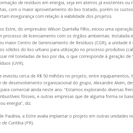
formação de resíduos em energia, seja em aterros já existentes ou
itas, com o maior aproveitamento do lixo tratado, porém os custos 
rtam insegurança com relação à viabilidade dos projetos.
po Estre, do empresário Wilson Quintella Filho, iniciou uma operaç
 processo de licenciamento com os órgãos ambientais. Instalada em
eu maior Centro de Gerenciamento de Resíduos (CGR), a unidade é c
os sólidos do lixo urbano para utilização no processo produtivo (ca
sar mil toneladas de lixo por dia, o que corresponde à geração de
íduos (UVR).
e investiu cerca de R$ 50 milhões no projeto, entre equipamentos, 
or de desenvolvimento organizacional do grupo, Alexandre Alvim, de
 para comercial ainda neste ano. “Estamos explorando diversas frent
mbustíveis fósseis, e outras empresas que de alguma forma se ba
ou energia”, diz.
e Paulínia, a Estre avalia implantar o projeto em outras unidades 
 de Curitiba (PR).