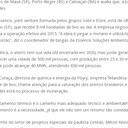
s de Mauá (SP), Porto Alegre (RS) e Camaçari (BA) e avalia que, a p
des.
ssencis, joint venture formada pelos grupos Solví e Estre, está de
as (SP), que recebe 8 mil toneladas de lixo ao dia. A empresa neg
a a operação efetiva até 2015. “A ideia é pegar o metano e utilizá-
stão”, diz o coordenador de biogás da Essencis Soluções Ambientai
tica, o aterro tem sua vida útil encerrada em 2030, mas pode gerar
ecer uma cidade de 500 mil pessoas, com produção entre 25 e 30 
e pode alcançar 40 MWh, atendendo 650 mil pessoas.
Coraça, diretora de química e energia da Pöyry, empresa finlandesa
ir de lixo, chama atenção para a saturação dos aterros brasileiros
des está no processo de incineração.
atamento térmico é o caminho mais adequado técnico e ambientalme
imento é a necessidade, já que ele não tem um retorno tão convidati
nte do setor de projetos especiais da paulista Cetesb, Milton Nor