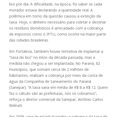
lixo por dia. A dificuldade, na época, foi saber se cada
morador estava declarando a quantidade real. A
polêmica em torno da questão causou a extinção da
taxa. Hoje, o dinheiro necessário para coletar e destinar
os resíduos domésticos é arrecadado com a cobrança
de impostos como o IPTU, como ocorre na maior parte
das cidades brasileiras.
Em Fortaleza, também houve tentativa de implantar a
“taxa do lixo” no início da década passada, mas a
medida não chegou a ser implantada. No Paraná, 62
municípios, que somam cerca de 2 milhões de
habitantes, realizam a cobrança por meio da conta de
água da Companhia de Saneamento do Paraná
(Sanepar). “A taxa varia em média de R$ 8 a R$ 12. Quem
faz o cálculo são as prefeituras, nós só cobramos”,
reforça o diretor comercial da Sanepar, Antônio Carlos
Belinati.
Em 2008, uma lei estadual proibiu a cobrança da taxa de